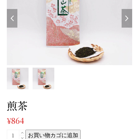
previous
nex
slide
sli
煎茶
¥
864
煎
お買い物カゴに追加