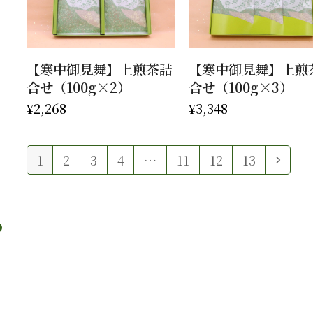
お買い物カゴに追加
お買い物カゴに追加
【寒中御見舞】上煎茶詰
【寒中御見舞】上煎
合せ（100g×2）
合せ（100g×3）
¥
2,268
¥
3,348
1
2
3
4
…
11
12
13