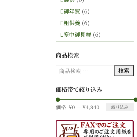
御年賀
(6)
粗供養
(6)
寒中御見舞
(6)
商品検索
検索
価格帯で絞り込み
価格:
¥0
—
¥4,840
最
最
絞り込み
低
高
価
価
格
格