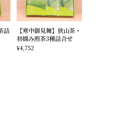
お買い物カゴに追加
茶詰
【寒中御見舞】狭山茶・
初摘み煎茶3種詰合せ
¥
4,752