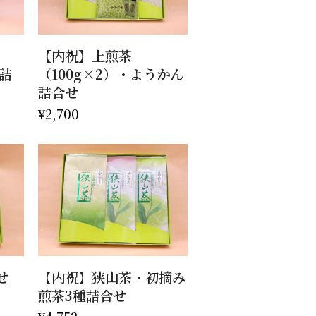
お買い物カゴに追加
【内祝】上煎茶
ん詰
（100g×2）・ようかん
詰合せ
¥
2,700
お買い物カゴに追加
せ
【内祝】狭山茶・初摘み
煎茶3種詰合せ