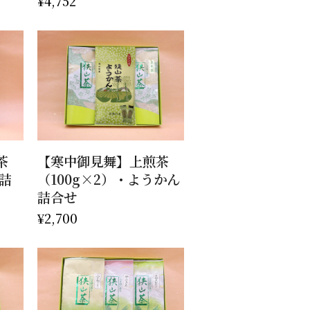
¥
4,752
お買い物カゴに追加
茶
【寒中御見舞】上煎茶
ん詰
（100g×2）・ようかん
詰合せ
¥
2,700