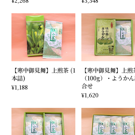
¥
2,268
¥
3,348
お買い物カゴに追加
お買い物カゴに追加
【寒中御見舞】上煎茶 (1
【寒中御見舞】上煎
本詰)
（100g）・ようか
合せ
¥
1,188
¥
1,620