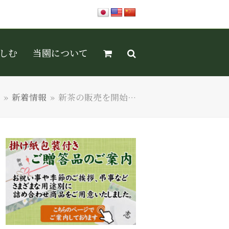
しむ
当園について
»
新着情報
»
新茶の販売を開始…