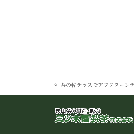
茶の輪テラスでアフタヌーン
previous
post: