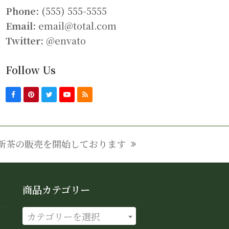
o
Phone:
(555) 555-5555
o
Email:
email@total.com
k
Twitter:
@envato
Follow Us
F
P
T
Y
R
a
i
w
o
S
c
n
i
u
S
e
t
t
T
b
e
t
u
o
r
e
b
o
e
r
e
新茶の販売を開始しております
k
s
next
t
post:
商品カテゴリー
カテゴリーを選択