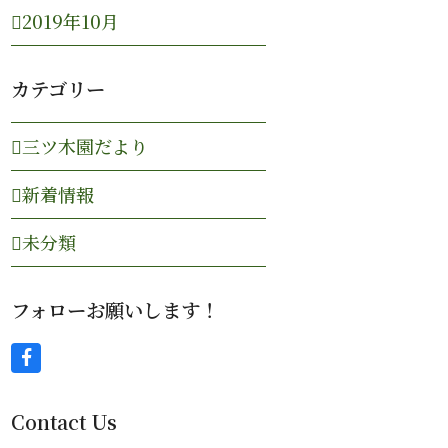
2019年10月
カテゴリー
三ツ木園だより
新着情報
未分類
フォローお願いします！
F
a
c
Contact Us
e
b