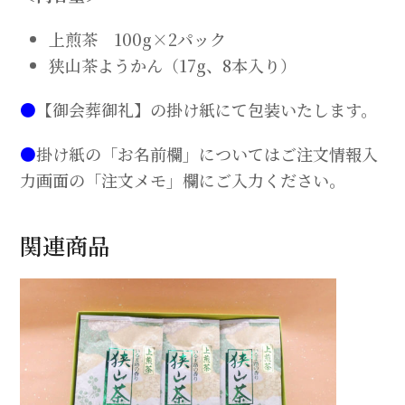
ん
詰
上煎茶 100g×2パック
合
狭山茶ようかん（17g、8本入り）
せ
個
●
【御会葬御礼】の掛け紙にて包装いたします。
●
掛け紙の「お名前欄」についてはご注文情報入
力画面の「注文メモ」欄にご入力ください。
関連商品