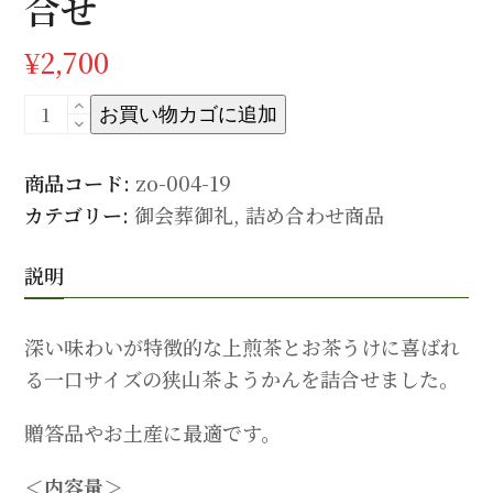
合せ
¥
2,700
【御
お買い物カゴに追加
会
葬
商品コード:
zo-004-19
御
カテゴリー:
御会葬御礼
,
詰め合わせ商品
礼】
上
説明
煎
茶
深い味わいが特徴的な上煎茶とお茶うけに喜ばれ
（100g×2）・
る一口サイズの狭山茶ようかんを詰合せました。
よ
う
贈答品やお土産に最適です。
か
＜内容量＞