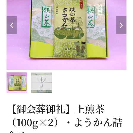
previous
nex
slide
sli
【御会葬御礼】上煎茶
（100g×2）・ようかん詰