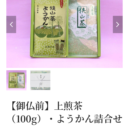
previous
nex
slide
sli
【御仏前】上煎茶
（100g）・ようかん詰合せ