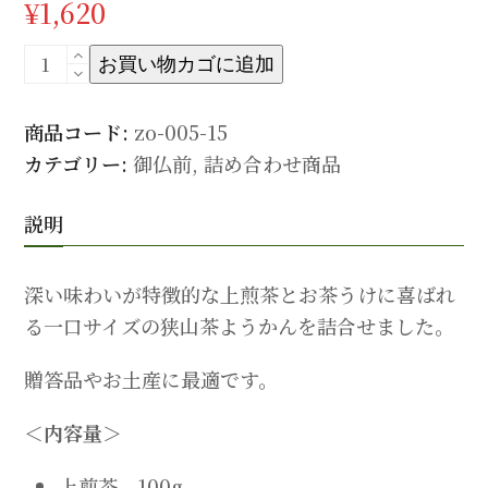
¥
1,620
【御
お買い物カゴに追加
仏
前】
商品コード:
zo-005-15
上
カテゴリー:
御仏前
,
詰め合わせ商品
煎
茶
説明
（100g）・
よ
深い味わいが特徴的な上煎茶とお茶うけに喜ばれ
う
る一口サイズの狭山茶ようかんを詰合せました。
か
ん
贈答品やお土産に最適です。
詰
＜内容量＞
合
せ
上煎茶 100g