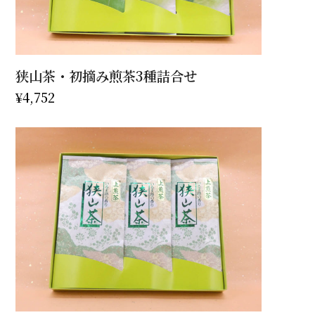
狭山茶・初摘み煎茶3種詰合せ
¥
4,752