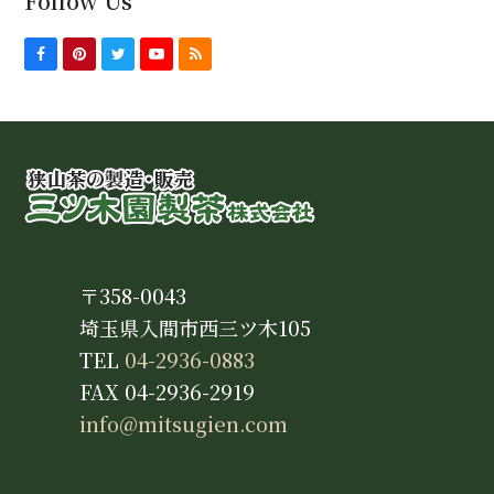
Follow Us
F
P
T
Y
R
a
i
w
o
S
c
n
i
u
S
e
t
t
T
b
e
t
u
o
r
e
b
o
e
r
e
k
s
t
〒358-0043
埼玉県入間市西三ツ木105
TEL
04-2936-0883
FAX 04-2936-2919
info@mitsugien.com