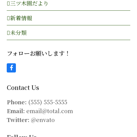
三ツ木園だより
新着情報
未分類
フォローお願いします！
F
a
c
Contact Us
e
b
o
Phone:
(555) 555-5555
o
Email:
email@total.com
k
Twitter:
@envato